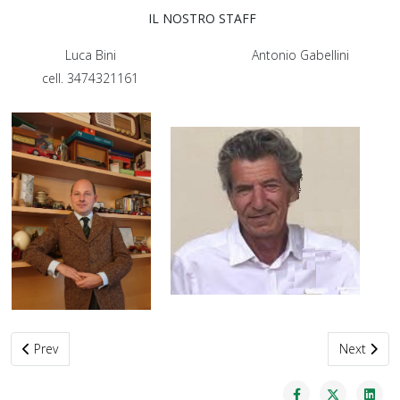
IL NOSTRO STAFF
Luca Bini
Antonio Gabellini
cell. 3474321161
Previous article: La Scuderia - Maneggio - Regolamento
Next artic
Prev
Next